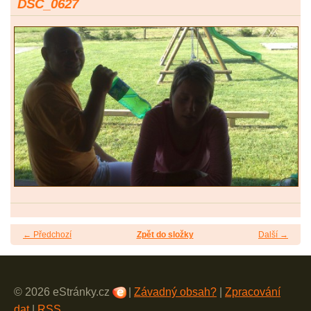
DSC_0627
← Předchozí
Zpět do složky
Další →
© 2026 eStránky.cz
|
Závadný obsah?
|
Zpracování
dat
|
RSS