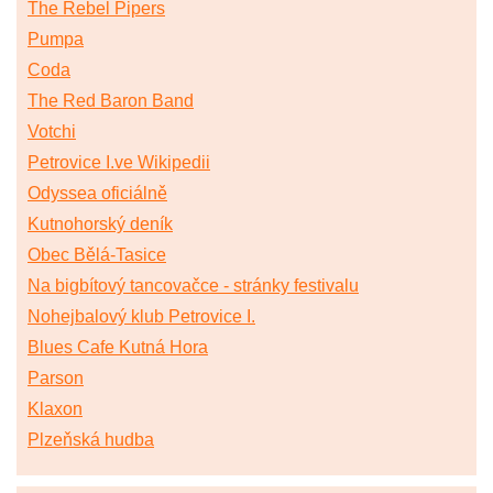
The Rebel Pipers
Pumpa
Coda
The Red Baron Band
Votchi
Petrovice I.ve Wikipedii
Odyssea oficiálně
Kutnohorský deník
Obec Bělá-Tasice
Na bigbítový tancovačce - stránky festivalu
Nohejbalový klub Petrovice I.
Blues Cafe Kutná Hora
Parson
Klaxon
Plzeňská hudba