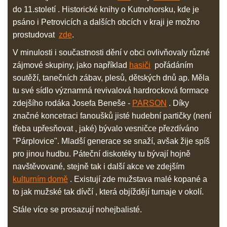
do 11.století . Historické knihy o Kutnohorsku, kde je
psáno i Petrovicích a dalších obcích v kraji je možno
prostudovat
zde
.
V minulosti i součastnosti dění v obci ovlivňovaly různé
zájmové skupiny, jako například
hasiči
pořádáním
soutěží, tanečních zábav, plesů, dětských dnů ap. Měla
tu své sídlo významná revivalová hardrocková formace
zdejšího rodáka Josefa Beneše -
PARSON
.
Díky
značné koncetraci fanoušků jisté hudební partičky (není
třeba upřesňovat , jaké) bývalo vesničce přezdíváno
"Párplovice". Mladší generace se snaží, avšak žije spíš
pro jinou hudbu. Páteční diskotéky tu bývají hojně
navštěvované, stejně tak i další akce ve zdejším
kulturním domě
. Existují zde mužstava malé kopané a
to jak mužské tak dívčí , která objíždějí turnaje v okolí.
Stále více se prosazují nohejbalisté.