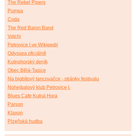
The Rebel Pipers
Pumpa
Coda
The Red Baron Band
Votchi
Petrovice I.ve Wikipedii
Odyssea oficiálně
Kutnohorský deník
Obec Bělá-Tasice
Na bigbítový tancovačce - stránky festivalu
Nohejbalový klub Petrovice I.
Blues Cafe Kutná Hora
Parson
Klaxon
Plzeňská hudba