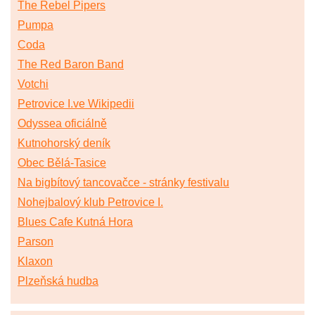
The Rebel Pipers
Pumpa
Coda
The Red Baron Band
Votchi
Petrovice I.ve Wikipedii
Odyssea oficiálně
Kutnohorský deník
Obec Bělá-Tasice
Na bigbítový tancovačce - stránky festivalu
Nohejbalový klub Petrovice I.
Blues Cafe Kutná Hora
Parson
Klaxon
Plzeňská hudba