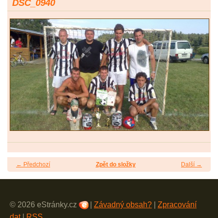
DSC_0940
← Předchozí
Zpět do složky
Další →
© 2026 eStránky.cz
|
Závadný obsah?
|
Zpracování
dat
|
RSS