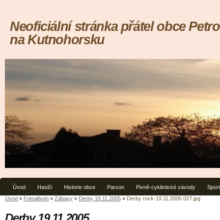
Neoficiální stránka přátel obce Petrov
na Kutnohorsku
Úvod
Hasiči
Historie obce
Parson
Pivně-cyklistické závody
Spor
Úvod
»
Fotoalbum
»
Zábavy
»
Derby 19.11.2005
»
Derby rock-19.11.2005 027.jpg
Derby 19.11.2005