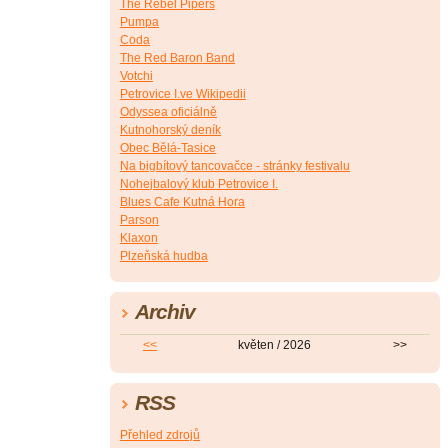
The Rebel Pipers
Pumpa
Coda
The Red Baron Band
Votchi
Petrovice I.ve Wikipedii
Odyssea oficiálně
Kutnohorský deník
Obec Bělá-Tasice
Na bigbítový tancovačce - stránky festivalu
Nohejbalový klub Petrovice I.
Blues Cafe Kutná Hora
Parson
Klaxon
Plzeňská hudba
Archiv
<<
květen / 2026
>>
RSS
Přehled zdrojů