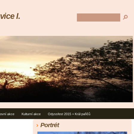
ice I.
tovní akce
Kulturní akce
Odyssfest 2015 + Král pařičů
Portrét